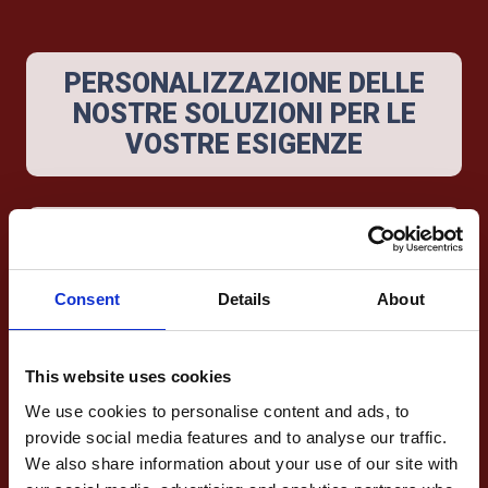
PERSONALIZZAZIONE DELLE
NOSTRE SOLUZIONI PER LE
VOSTRE ESIGENZE
Pianificazione e logistica
Pianificazione di itinerari groupage e a carico
Consent
Details
About
completo, programmazione delle consegne,
istruzioni di spedizione, documentazione e
procedure doganali e fiscali
This website uses cookies
Preparazione e
We use cookies to personalise content and ads, to
imballaggio
provide social media features and to analyse our traffic.
We also share information about your use of our site with
Protezione del transito specializzata per