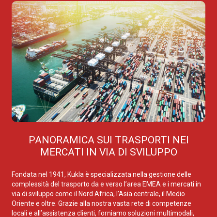
PANORAMICA SUI TRASPORTI NEI
MERCATI IN VIA DI SVILUPPO
Fondata nel 1941, Kukla è specializzata nella gestione delle
complessità del trasporto da e verso l’area EMEA e i mercati in
via di sviluppo come il Nord Africa, l’Asia centrale, il Medio
Oriente e oltre. Grazie alla nostra vasta rete di competenze
locali e all’assistenza clienti, forniamo soluzioni multimodali,