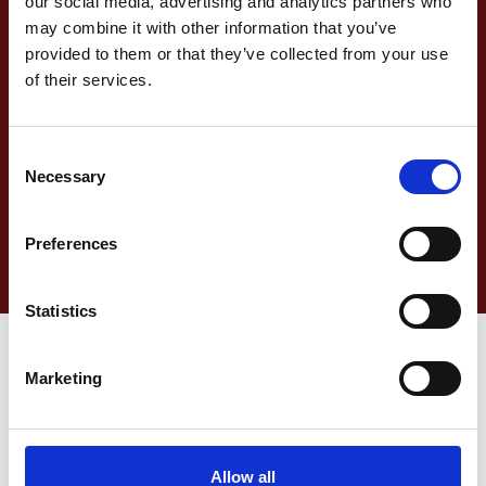
our social media, advertising and analytics partners who
tutte le modalità di trasporto, servizi di
magazzinaggio e gestione dell’inventario
may combine it with other information that you’ve
provided to them or that they’ve collected from your use
Tracciamento e
of their services.
comunicazioni
Stato e visibilità completi della spedizione,
Consent
coordinamento dei servizi degli operatori locali,
Necessary
Selection
operazioni di consegna dell’ultimo miglio
Preferences
Statistics
Marketing
Allow all