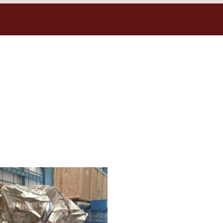
PER LA PROTEZIONE DEI CARICHI
aggio specializzate di Kukla assicurano cche i vostri prodotti alimentari 
one, preservando la qualità e l’integrità dei vostri prodotti dal magazzin