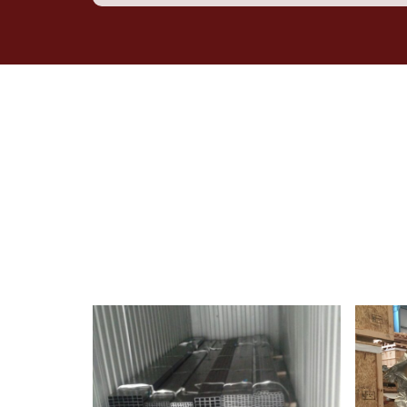
IL MEGLIO DELLE SOLUZIONI 
Le attrezzature all’avanguardia e le soluzioni di imball
ed evitino qualsiasi danno, deterioramento o contaminazi