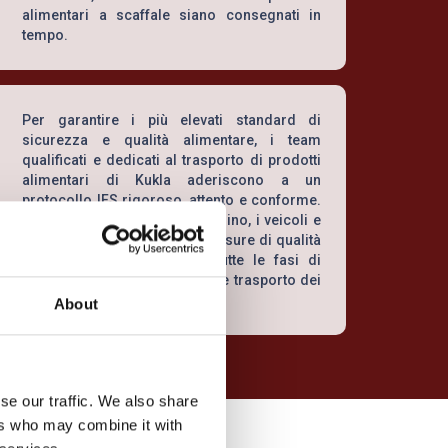
alimentari a scaffale siano consegnati in
tempo.
Per garantire i più elevati standard di
sicurezza e qualità alimentare, i team
qualificati e dedicati al trasporto di prodotti
alimentari di Kukla aderiscono a un
protocollo IFS rigoroso, attento e conforme.
Il nostro personale di magazzino, i veicoli e
le attrezzature rispettano le misure di qualità
e integrità dei prodotti in tutte le fasi di
stoccaggio, movimentazione e trasporto dei
vostri prodotti alimentari.
About
se our traffic. We also share
ers who may combine it with