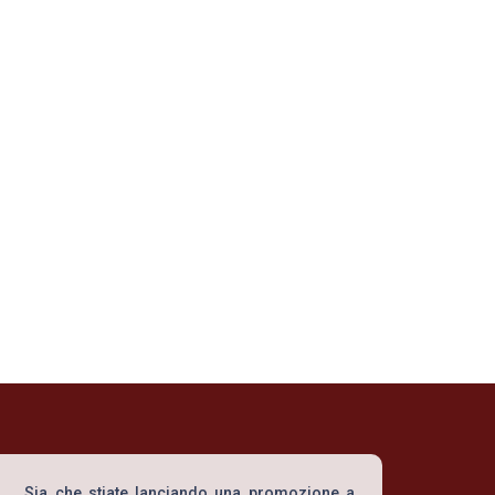
Prodotti in scatola
Oli
Sia che stiate lanciando una promozione a