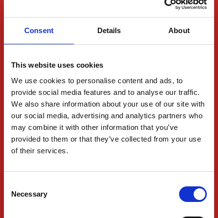
SERVICIOS DE KUKLA
Consent
Details
About
Seguimiento
Transporte marítimo y de mercancías
This website uses cookies
Servicios logísticos
We use cookies to personalise content and ads, to
Industrias
provide social media features and to analyse our traffic.
We also share information about your use of our site with
ACERCA DE KUKLA
our social media, advertising and analytics partners who
may combine it with other information that you’ve
Contact Us
provided to them or that they’ve collected from your use
Request a quote
of their services.
Office Locations
Consent
Jobs
Necessary
Selection
Partnerships