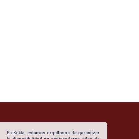
Vinagre
Aceite vegetal
En Kukla, estamos orgullosos de garantizar
la disponibilidad de contenedores, silos de