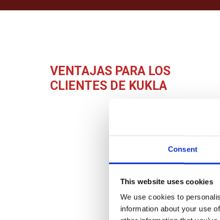
VENTAJAS PARA LOS
CLIENTES DE KUKLA
Protocolos de seguridad estrictos
Soluciones y calendarios
personalizados
Consent
Equipos especializados de
manipulación, carga y transporte
This website uses cookies
Amplia flota de cisternas ISO,
We use cookies to personalis
camiones cisterna, remolques silo y
information about your use of
flexitanques