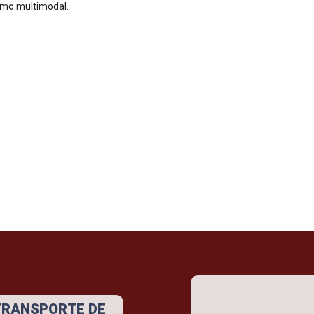
omo multimodal.
Gases Líquidos
Zumos de fruta/leche
 TRANSPORTE DE