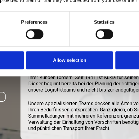
 provided to them or that they’ve collected from your use of their
Preferences
Statistics
E LÖSUNGEN
Allow selection
Unsere Teams bei Kukla sind bestrebt, Ihre indivi
Transportlösungen anzubieten, die letztendlich Ih
Ihrer Kunden fördern. Seit 1941 ist Kukla für sein
Dieser beginnt bereits bei der Planung der richtige
unsere Logistikteams und reicht bis zur endgültige
Unsere spezialisierten Teams decken alle Arten vo
Ihren Bedürfnissen entsprechen. Ganz gleich, ob 
Sammelladungen mit mehreren Referenzen, grenzüb
Verwaltung der Einhaltung von Vorschriften benötige
und pünktlichen Transport Ihrer Fracht.