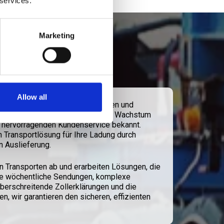
 services.
Marketing
Allow all
duellen Anforderungen zu verstehen und
re Lieferkette verbessern und das Wachstum
en hervorragenden Kundenservice bekannt.
n Transportlösung für Ihre Ladung durch
n Auslieferung.
n Transporten ab und erarbeiten Lösungen, die
Sie wöchentliche Sendungen, komplexe
erschreitende Zollerklärungen und die
n, wir garantieren den sicheren, effizienten